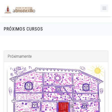
‹
Pasar al contenido principal
PRÓXIMOS CURSOS
Próximamente
gemini_generated_image_lgnskdlgnskdlgns.png