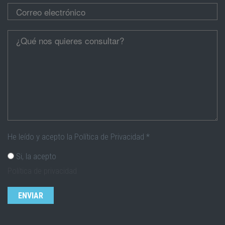
Correo electrónico
*
Cúentanos
*
He leído y acepto la Política de Privacidad
*
Si, la acepto
Política de privacidad
CAPTCHA
Esta