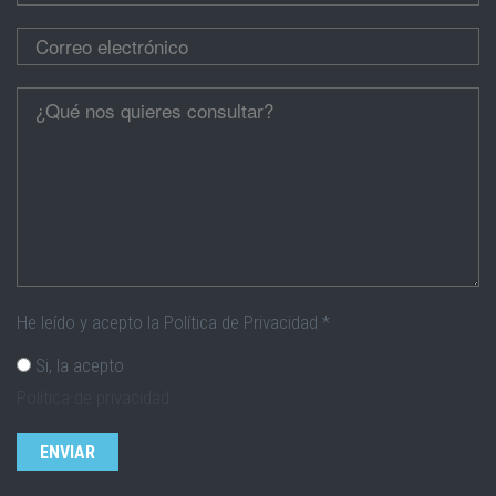
Correo electrónico
*
Cúentanos
*
He leído y acepto la Política de Privacidad
*
Si, la acepto
Política de privacidad
CAPTCHA
Esta