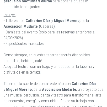
percusión nocturna y diurna
para poner a prueba lo
aprendido todos juntos.
Incluye:
- Talleres con
Catherine
Díaz
y
Miguel Moreno,
de
la
Asociación Mudarte (
Cáceres
)
.
- Camiseta del evento (solo para las reservas anteriores al
04/09/2026).
- Espectáculos musicales.
Como siempre, en nuestra taberna tendrás disponibles,
bocadillos, bebidas, café...
Apoya al festival con un trago y un bocado en la taberna y
disfrútalos en la terraza.
Tenemos la suerte de contar este año con
Catherine
Díaz
y
Miguel Moreno,
de
la
Asociación Mudarte
, un proyecto que
une música, percusión, danza y teatro para transformar el arte
en encuentro, energía y comunidad. Desde su trabajo con la
batucada, los ritmos afrodescendientes y la creación escénica,