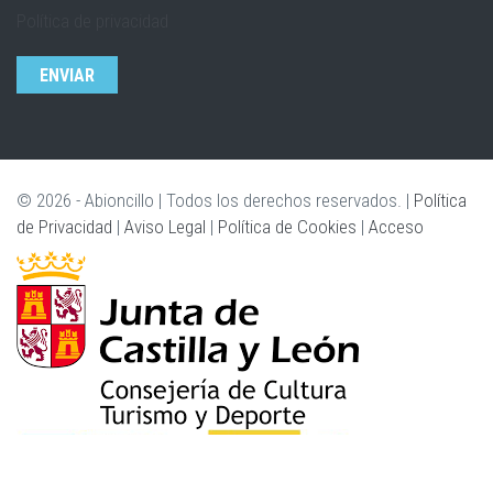
Política de privacidad
CAPTCHA
Esta
pregunta
es
para
© 2026 - Abioncillo | Todos los derechos reservados. |
Política
comprobar
de Privacidad
|
Aviso Legal
|
Política de Cookies
|
Acceso
si
usted
es
un
visitante
humano
y
prevenir
envíos
de