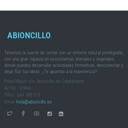
ABIONCILLO
Tenemos la suerte de contar con un entorno natural privilegiado,
con una gran riqueza en ecosistemas animales y vegetales,
donde puedes desarrollar actividades formativas, desconectar y
dejar fluir tus ideas. ¿Te apuntas a la experiencia?.
Plaza Mayor s/n, Abioncillo de Calatañazor
42193 - SORIA
Tlfno.: 644 185 175
Email:
hola@abioncillo.es