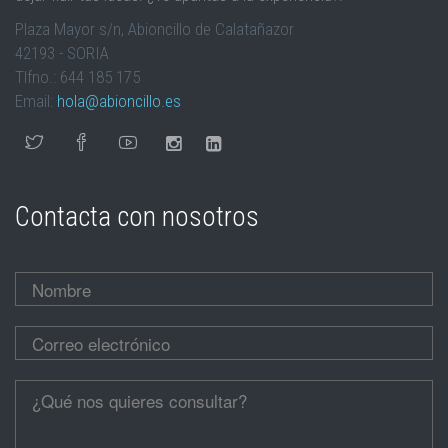
Plaza Mayor s/n, Abioncillo de Calatañazor
42193 - SORIA
Tlfno.: 644 185 175
Email:
hola@abioncillo.es
Contacta con nosotros
Nombre
*
Correo electrónico
*
Cúentanos
*