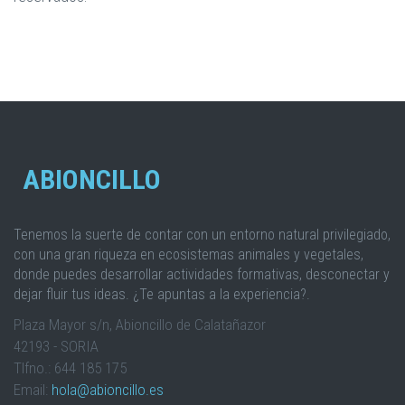
ABIONCILLO
Tenemos la suerte de contar con un entorno natural privilegiado,
con una gran riqueza en ecosistemas animales y vegetales,
donde puedes desarrollar actividades formativas, desconectar y
dejar fluir tus ideas. ¿Te apuntas a la experiencia?.
Plaza Mayor s/n, Abioncillo de Calatañazor
42193 - SORIA
Tlfno.: 644 185 175
Email:
hola@abioncillo.es