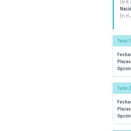
De 8 
Naci
En el
Turno 
Fecha
Plazas
Opció
Turno 
Fecha
Plazas
Opció