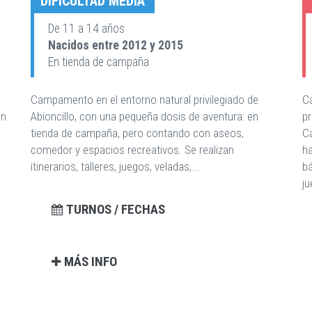
DIFICULTAD MEDIA
De 11 a 14 años
Nacidos entre 2012 y 2015
En tienda de campaña
Campamento en el entorno natural privilegiado de
C
on
Abioncillo, con una pequeña dosis de aventura: en
pr
tienda de campaña, pero contando con aseos,
Ca
comedor y espacios recreativos. Se realizan
ha
itinerarios, talleres, juegos, veladas,...
bá
j
TURNOS / FECHAS
MÁS INFO