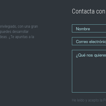
Contacta con
rivilegiado, con una gran
Nombre
*
puedes desarrollar
ideas. ¿Te apuntas a la
Correo electrónico
*
Cúentanos
*
He leído y acepto la P